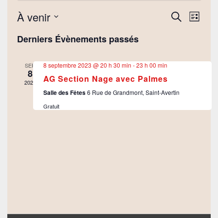
À venir
Navi
Recherche
Recherche
Liste
de
et
Sélectionnez
vues
navigation
Derniers Évènements passés
une
Évèn
de
date.
vues
8 septembre 2023 @ 20 h 30 min
-
23 h 00 min
SEP
Évènement
8
AG Section Nage avec Palmes
2023
Salle des Fêtes
6 Rue de Grandmont, Saint-Avertin
Gratuit