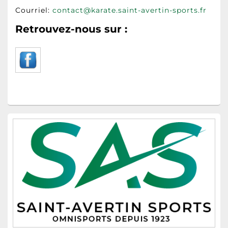
Courriel:
contact@karate.saint-avertin-sports.fr
Retrouvez-nous sur :
Zone
principale
de
widget
pour
la
barre
latérale