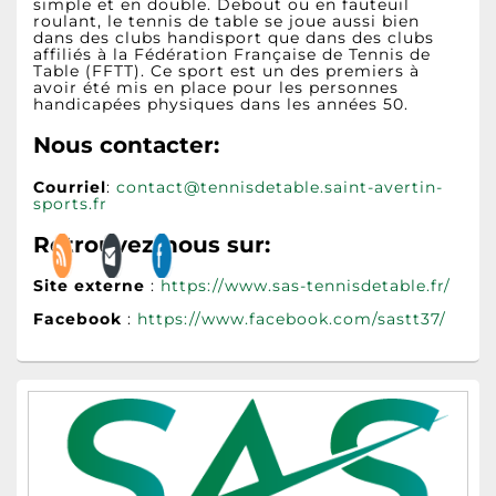
simple et en double. Debout ou en fauteuil
roulant, le tennis de table se joue aussi bien
dans des clubs handisport que dans des clubs
affiliés à la Fédération Française de Tennis de
Table (FFTT). Ce sport est un des premiers à
avoir été mis en place pour les personnes
handicapées physiques dans les années 50.
Nous contacter:
Courriel
:
contact@tennisdetable.saint-avertin-
sports.fr
Retrouvez-nous sur:
Site externe
:
https://www.sas-tennisdetable.fr/
Facebook
:
https://www.facebook.com/sastt37/
Zone
principale
de
widget
pour
la