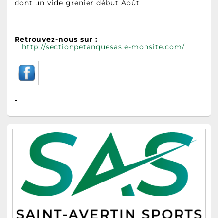
dont un vide grenier début Août
Retrouvez-nous sur :
http://sectionpetanquesas.e-monsite.com/
Zone
principale
de
widget
pour
la
barre
latérale