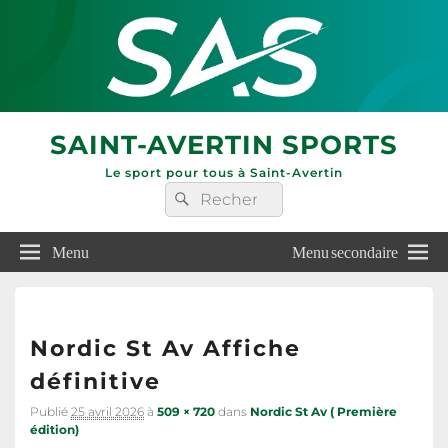
SAINT-AVERTIN SPORTS
Le sport pour tous à Saint-Avertin
Recherche :
Rechercher
Menu
Menu secondaire
Nav
dan
Nordic St Av Affiche
les
ima
définitive
Publié
25 avril 2026
à
509 × 720
dans
Nordic St Av ( Première
édition)