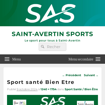
SAINT-AVERTIN SPORTS
Le sport pour tous à Saint-Avertin
Recherche :
Rechercher
Menu
Menu secondaire
Navigation
← Précédent
Suivant →
dans
Sport santé Bien Etre
les
images
Publié
9 octobre 2024
à
1240 × 1754
dans
Sport Santé / Bien Être