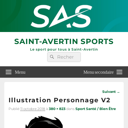
SAINT-AVERTIN SPORTS
Le sport pour tous à Saint-Avertin
Recherche :
Rechercher
Menu
Menu secondaire
Navigatio
Suivant →
dans
Illustration Personnage V2
les
images
Publié
11 octobre 2018
à
380 × 823
dans
Sport Santé / Bien Être