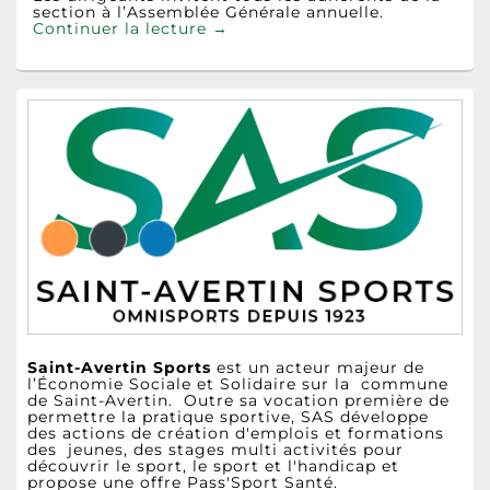
section à l’Assemblée Générale annuelle.
AG Section Pétanque
Continuer la lecture
→
Zone
principale
de
widget
pour
la
barre
latérale
Saint-Avertin Sports
est un acteur majeur de
l’Économie Sociale et Solidaire sur la commune
de Saint-Avertin. Outre sa vocation première de
permettre la pratique sportive, SAS développe
des actions de création d'emplois et formations
des jeunes, des stages multi activités pour
découvrir le sport, le sport et l'handicap et
propose une offre Pass'Sport Santé.