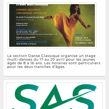
La section Danse Classique organise un stage
multi-danses du 17 au 20 avril pour les jeunes
âgés de 8 à 16 ans. Les horaires sont particuliers
pour les deux tranches d’âges.
Zone
principale
de
widget
pour
la
barre