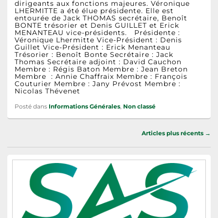
dirigeants aux fonctions majeures. Véronique
LHERMITTE a été élue présidente. Elle est
entourée de Jack THOMAS secrétaire, Benoît
BONTE trésorier et Denis GUILLET et Erick
MENANTEAU vice-présidents. Présidente :
Véronique Lhermitte Vice-Président : Denis
Guillet Vice-Président : Erick Menanteau
Trésorier : Benoît Bonte Secrétaire : Jack
Thomas Secrétaire adjoint : David Cauchon
Membre : Régis Baton Membre : Jean Breton
Membre : Annie Chaffraix Membre : François
Couturier Membre : Jany Prévost Membre :
Nicolas Thévenet
Posté dans
Informations Générales
,
Non classé
Navigation
Articles plus récents
→
dans
les
Zone
articles
principale
de
widget
pour
la
barre