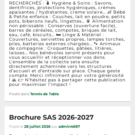
RECHERCHÉS : 🧴 Hygiène & Soins : Savons,
dentifrices, protections hygiéniques, crèmes
apaisantes / hydratantes, crème solaire… 👶 Bébé
& Petite enfance : Couches, lait en poudre, petits
pots, biberons neufs, lingettes… 🥫 Alimentation
non périssable : Conserves (ouverture facile),
barres de céréales, compotes, briques de lait,
eau, café, biscuits… 🛏️ Linge & Matériel :
Couvertures, serviettes propres, lampes torches,
piles, batteries externes chargées… 🐾 Animaux
de compagnie : Croquettes, pâtées, litières,
laisses… Nos bénévoles seront présents pour
vous accueillir et réceptionner vos dons.
L’ensemble de la collecte sera ensuite
directement acheminée vers les structures
d’accueil et d’entraide sur place. Chaque geste
compte. Merci infiniment pour votre générosité
! 🙏 👉 N’hésitez pas à partager cette publication
pour maximiser l’impact !
Posté dans
Tennis de Table
Brochure SAS 2026-2027
Posté le
28 juillet 2026
par
admin4687