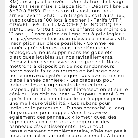
KM) ainsi qu’à l’arrivée. – Une station de lavage
des VTT sera mise à disposition. • Départ libre de
8H30 à 9H30. Prenez vos dispositions pour
arriver avant 12h30 • Un tirage au sort aura lieu,
avec toujours 100 lots à gagner ! • Tarifs VTT /
GRAVEL : 6€. Tarifs MARCHE / M. NORDIQUE /
TRAIL : 5€. Gratuit pour les enfants de moins de
12 ans. • L’inscription en ligne est à privilégier :
https://www.helloasso.com/associations/sas-vtt.
Inscription sur place possible. • Comme les
années précédentes, dans une démarche
écologique, nous supprimons les gobelets
plastiques jetables sur nos ravitaillements.
Pensez bien à venir avec votre gobelet. Nous
mettrons à disposition de nos randonneurs
notre savoir-faire en termes de balisage avec
notre nouveau système que nous avons mis en
place l’année dernière : • Les drapeaux pour
indiquer les changements de directions : –
Drapeau planté 5 m avant l’intersection et sur le
côté ou l’on doit tourner. – Drapeau planté 5 m
après l’intersection et sur le côté opposé pour
une meilleure visibilité. • Les rubans pour
indiquer le parcours : – Ruban accroché le long
du parcours pour rappel. Vous trouverez
également des panneaux kilométriques, des
signaleurs aux carrefours dangereux, des
panneaux d’avertissements… Pour tout
renseignement complémentaire, n’hésitez pas à
nous contacter sur notre adresse mail : Affiche