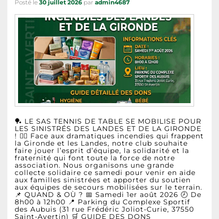
Posté le
30 juillet 2026
par
admin4687
🏓 LE SAS TENNIS DE TABLE SE MOBILISE POUR
LES SINISTRÉS DES LANDES ET DE LA GIRONDE
! ❤️‍🔥 Face aux dramatiques incendies qui frappent
la Gironde et les Landes, notre club souhaite
faire jouer l’esprit d’équipe, la solidarité et la
fraternité qui font toute la force de notre
association. Nous organisons une grande
collecte solidaire ce samedi pour venir en aide
aux familles sinistrées et apporter du soutien
aux équipes de secours mobilisées sur le terrain.
📌 QUAND & OÙ ? 📅 Samedi 1er août 2026 🕗 De
8h00 à 12h00 📍 Parking du Complexe Sportif
des Aubuis (31 rue Frédéric Joliot-Curie, 37550
Saint-Avertin) 🛒 GUIDE DES DONS