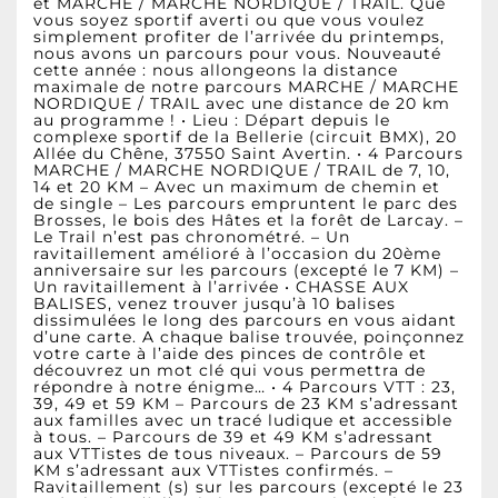
et MARCHE / MARCHE NORDIQUE / TRAIL. Que
vous soyez sportif averti ou que vous voulez
simplement profiter de l’arrivée du printemps,
nous avons un parcours pour vous. Nouveauté
cette année : nous allongeons la distance
maximale de notre parcours MARCHE / MARCHE
NORDIQUE / TRAIL avec une distance de 20 km
au programme ! • Lieu : Départ depuis le
complexe sportif de la Bellerie (circuit BMX), 20
Allée du Chêne, 37550 Saint Avertin. • 4 Parcours
MARCHE / MARCHE NORDIQUE / TRAIL de 7, 10,
14 et 20 KM – Avec un maximum de chemin et
de single – Les parcours empruntent le parc des
Brosses, le bois des Hâtes et la forêt de Larcay. –
Le Trail n’est pas chronométré. – Un
ravitaillement amélioré à l’occasion du 20ème
anniversaire sur les parcours (excepté le 7 KM) –
Un ravitaillement à l’arrivée • CHASSE AUX
BALISES, venez trouver jusqu’à 10 balises
dissimulées le long des parcours en vous aidant
d’une carte. A chaque balise trouvée, poinçonnez
votre carte à l’aide des pinces de contrôle et
découvrez un mot clé qui vous permettra de
répondre à notre énigme… • 4 Parcours VTT : 23,
39, 49 et 59 KM – Parcours de 23 KM s’adressant
aux familles avec un tracé ludique et accessible
à tous. – Parcours de 39 et 49 KM s’adressant
aux VTTistes de tous niveaux. – Parcours de 59
KM s’adressant aux VTTistes confirmés. –
Ravitaillement (s) sur les parcours (excepté le 23