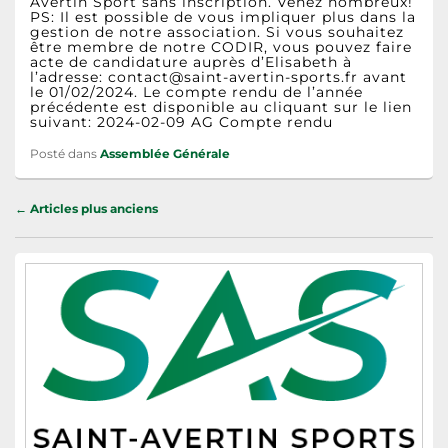
Avertin Sport sans inscription. Venez nombreux!
PS: Il est possible de vous impliquer plus dans la
gestion de notre association. Si vous souhaitez
être membre de notre CODIR, vous pouvez faire
acte de candidature auprès d’Elisabeth à
l’adresse: contact@saint-avertin-sports.fr avant
le 01/02/2024. Le compte rendu de l’année
précédente est disponible au cliquant sur le lien
suivant: 2024-02-09 AG Compte rendu
Posté dans
Assemblée Générale
Navigation
←
Articles plus anciens
dans
les
Zone
articles
principale
de
widget
pour
la
barre
latérale