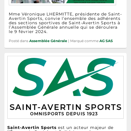
Mme Véronique LHERMITTE, présidente de Saint-
Avertin Sports, convie l’ensemble des adhérents
des sections sportives de Saint-Avertin Sports à
l’Assemblée Générale annuelle qui se déroulera
le 9 février 2024.
Posté dans
Assemblée Générale
|
Marqué comme
AG SAS
Zone
principale
de
widget
pour
la
barre
latérale
Saint-Avertin Sports
est un acteur majeur de