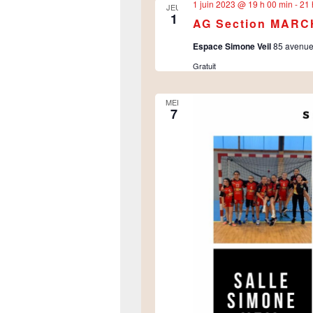
1 juin 2023 @ 19 h 00 min
-
21 
JEU
1
AG Section MAR
Espace Simone Veil
85 avenue
Gratuit
MER
7