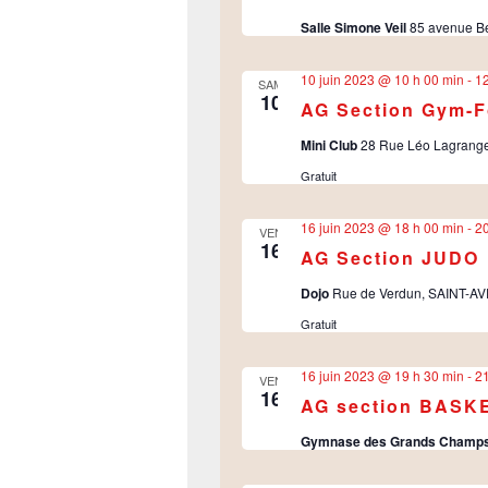
Salle Simone Veil
85 avenue Be
10 juin 2023 @ 10 h 00 min
-
12
SAM
10
AG Section Gym-
Mini Club
28 Rue Léo Lagrange,
Gratuit
16 juin 2023 @ 18 h 00 min
-
20
VEN
16
AG Section JUDO
Dojo
Rue de Verdun, SAINT-AV
Gratuit
16 juin 2023 @ 19 h 30 min
-
21
VEN
16
AG section BASK
Gymnase des Grands Champ