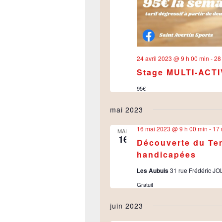
24 avril 2023 @ 9 h 00 min
-
28
Stage MULTI-ACTI
95€
mai 2023
16 mai 2023 @ 9 h 00 min
-
17 
MAR
16
Découverte du Ten
handicapées
Les Aubuis
31 rue Frédéric J
Gratuit
juin 2023