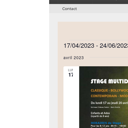
Menu
Contact
secondaire
17/04/2023
 - 
24/06/202
Évènements
Sélectionnez
avril 2023
une
date.
LUN
17