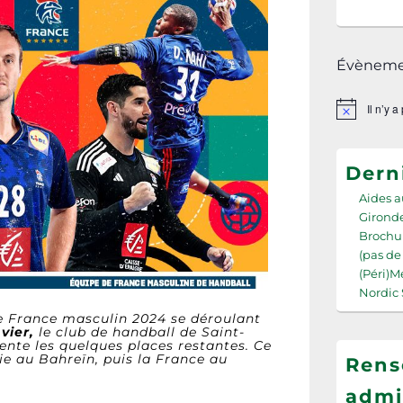
Évènemen
Il n’y 
Notice
Derni
Aides a
Girond
Brochu
(pas de 
(Péri)
Nordic 
de France masculin 2024 se déroulant
vier,
le club de handball de Saint-
nte les quelques places restantes. Ce
ie au Bahreïn, puis la France au
Rens
admi