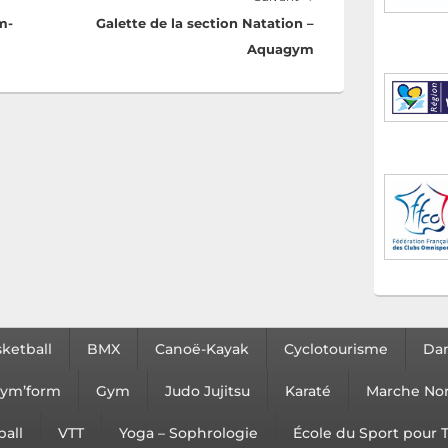
m-
Galette de la section Natation –
Aquagym
ketball
BMX
Canoë-Kayak
Cyclotourisme
Dan
ym’form
Gym
Judo Jujitsu
Karaté
Marche No
ball
VTT
Yoga – Sophrologie
École du Sport pour T