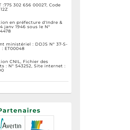
T :775 302 656 00027, Code
312Z
ion en préfecture d'Indre &
 4 janv 1946 sous le N°
4478
t ministériel : DDJS N° 37-S-
S : ET00048
ion CNIL, Fichier des
s : N° 543252, Site internet :
90
Partenaires