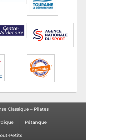
se Classique – Pilates
rdique
Pétanque
out-Petits