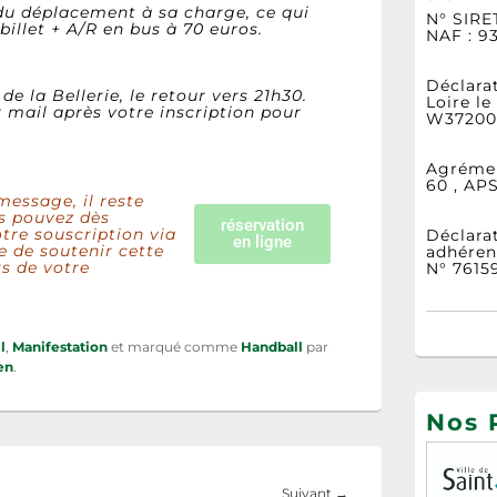
du déplacement à sa charge, ce qui
N° SIRE
 billet + A/R en bus à 70 euros.
NAF : 9
Déclarat
de la Bellerie, le retour vers 21h30.
Loire le
 mail après votre inscription pour
W37200
Agrémen
60 , AP
message, il reste
us pouvez dès
réservation
tre souscription via
Déclarat
en ligne
e de soutenir cette
adhérent
s de votre
N° 7615
l
,
Manifestation
et marqué comme
Handball
par
en
.
Nos 
Suivant
→