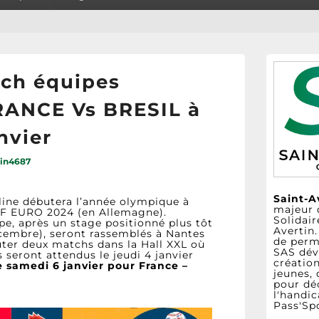
tch équipes
RANCE Vs BRESIL à
nvier
in4687
Saint-A
line débutera l’année olympique à
majeur 
HF EURO 2024 (en Allemagne).
Solidai
pe, après un stage positionné plus tôt
Avertin
cembre), seront rassemblés à Nantes
de perme
puter deux matchs dans la Hall XXL où
SAS dév
 seront attendus le jeudi 4 janvier
créatio
e samedi 6 janvier pour France –
jeunes, 
pour déc
l'handic
Pass'Sp